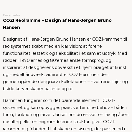
Beskrivelse
COZI Reolramme – Design af Hans-Jørgen Bruno
Hansen
Designet af Hans-Jørgen Bruno Hansen er COZI-rammen til
reolsystemet skabt med en klar vision: at forene
funktionalitet, æstetik og fleksibilitet i ét samlet udtryk. Med
rødder i 1970’ernes og 80’ernes enkle formsprog, og
inspireret af designerens opvækst i et hjem præget af kunst
og møbelhåndværk, viderefører COZI-rammen den
gennemgående designarv i kollektionen – hvor rene linjer og
bløde kurver skaber balance og ro.
Rammen fungerer som det bærende element i COZI-
systemet og kan opbygges præcis efter dine behov – både i
form, funktion og farve. Uanset om du ønsker en lav og åben
opstilling eller en høj, rumdelende struktur, giver COZI-
rammen dig friheden til at skabe en løsning, der passer ind i