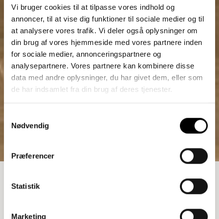
Vi bruger cookies til at tilpasse vores indhold og
annoncer, til at vise dig funktioner til sociale medier og til
at analysere vores trafik. Vi deler også oplysninger om
din brug af vores hjemmeside med vores partnere inden
for sociale medier, annonceringspartnere og
analysepartnere. Vores partnere kan kombinere disse
data med andre oplysninger, du har givet dem, eller som
de har indsamlet fra din brug af deres tjenester.
Samtykkevalg
Nødvendig
Præferencer
REOL
Statistik
23.037,50
kr.
Marketing