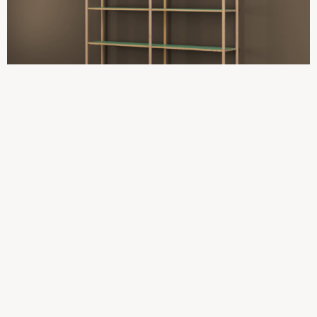
Tilføj til kurv
Reol – 2 fag, Natur Eg, FINES grøn
17.050,00
kr.