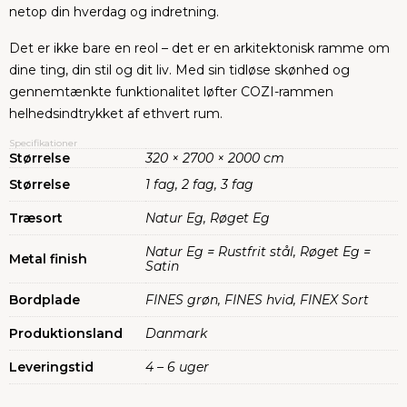
netop din hverdag og indretning.
Det er ikke bare en reol – det er en arkitektonisk ramme om
dine ting, din stil og dit liv. Med sin tidløse skønhed og
gennemtænkte funktionalitet løfter COZI-rammen
helhedsindtrykket af ethvert rum.
Specifikationer
Størrelse
320 × 2700 × 2000 cm
Størrelse
1 fag, 2 fag, 3 fag
Træsort
Natur Eg, Røget Eg
Natur Eg = Rustfrit stål, Røget Eg =
Metal finish
Satin
Bordplade
FINES grøn, FINES hvid, FINEX Sort
Produktionsland
Danmark
Leveringstid
4 – 6 uger