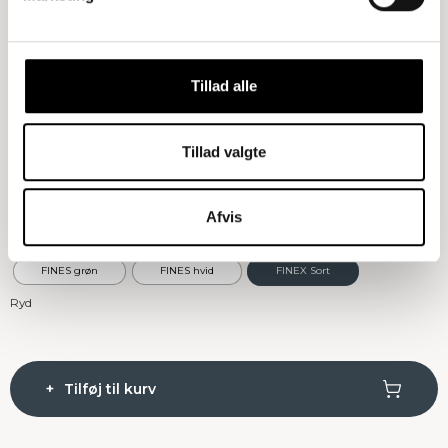
Størrelse
: 3 fag
1 fag
2 fag
3 fag
Tillad alle
Træsort
: Røget Eg
Tillad valgte
Natur Eg
Røget Eg
Afvis
Bordplade
: FINEX Sort
FINES grøn
FINES hvid
FINEX Sort
Ryd
Tilføj til kurv