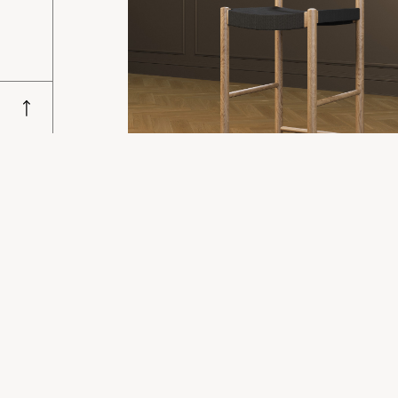
Tilføj til kurv
Høj stol – Natur Eg, Sort
5.650,00
kr.