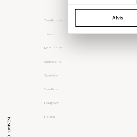
Afvis
Overfladestof
Træsort
Metal finish
Støtteform
Størrelse
Overflade
Bordplade
Polster