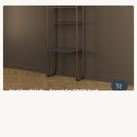
Tilføj til kurv
Reol bordplade – Røget Eg, FINEX Sort
2.300,00
kr.