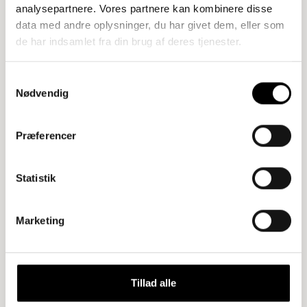
analysepartnere. Vores partnere kan kombinere disse
data med andre oplysninger, du har givet dem, eller som
de har indsamlet fra din brug af deres tjenester.
Tilføj til kurv
Reol – 1 fag, Natur Eg, FINEX Sort
11.062,50
kr.
Samtykkevalg
Nødvendig
Præferencer
Statistik
Marketing
Tillad alle
Tilføj til kurv
Reol bordplade – Natur Eg, FINEX Sort