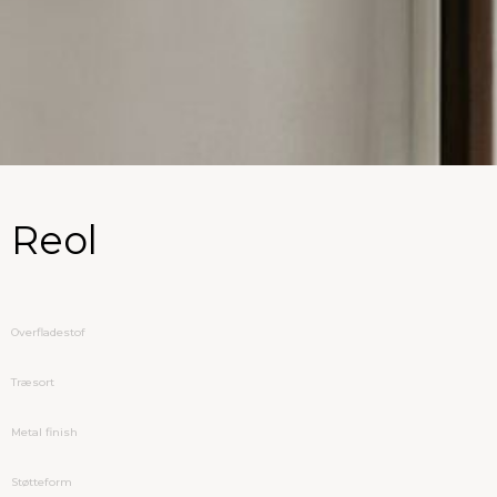
Reol
Overfladestof
Træsort
Metal finish
Støtteform