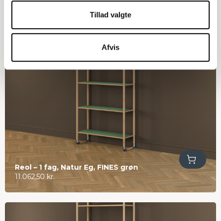
2.300,00
kr.
Tillad valgte
Afvis
Tilføj til kurv
Reol – 1 fag, Natur Eg, FINES grøn
11.062,50
kr.