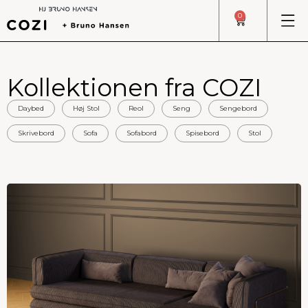
0
Kollektionen fra COZI
Daybed
Høj Stol
Reol
Seng
Sengebord
Skrivebord
Sofa
Sofabord
Spisebord
Stol