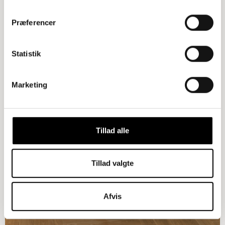
Tilføj til kurv
Præferencer
Sofabord – Stor, Røget Eg, Brun
22.830,00
kr.
Statistik
Marketing
Tillad alle
Tillad valgte
Tilføj til kurv
Afvis
Skrivebord – Røget Eg, FINEX Sort
24.400,00
kr.