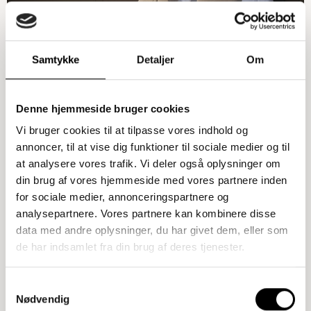
Samtykke
Detaljer
Om
Tilføj til kurv
Seng – 210, Røget Eg, Sort
Denne hjemmeside bruger cookies
28.767,00
kr.
Vi bruger cookies til at tilpasse vores indhold og
annoncer, til at vise dig funktioner til sociale medier og til
at analysere vores trafik. Vi deler også oplysninger om
din brug af vores hjemmeside med vores partnere inden
for sociale medier, annonceringspartnere og
analysepartnere. Vores partnere kan kombinere disse
data med andre oplysninger, du har givet dem, eller som
de har indsamlet fra din brug af deres tjenester.
Samtykkevalg
Nødvendig