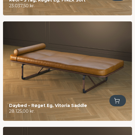
Reol – 3 fag, Røget Eg, FINEX Sort
23.037,50
kr.
Tilføj til kurv
Daybed – Røget Eg, Vitoria Saddle
28.125,00
kr.