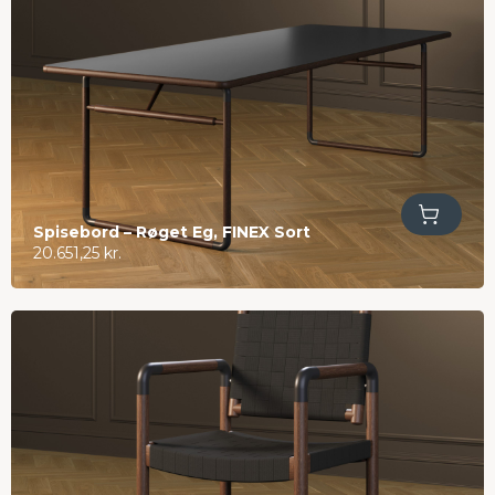
Tilføj til kurv
Spisebord – Røget Eg, FINEX Sort
20.651,25
kr.