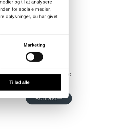
 medier og til at analysere
nden for sociale medier,
e oplysninger, du har givet
Marketing
HJ Bruno Hansen
Elmesvinget 34
DK- 4200 Slagelse
Tel.:
+45
40 78 19 90
Tillad alle
Mail:
hj@hjbh.dk
Kontakt