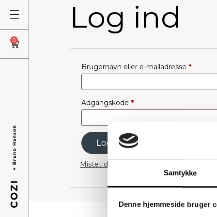
Log ind
0
Brugernavn eller e-mailadresse
*
Adgangskode
*
Husk mig
Log ind
Mistet din adgangskode?
Samtykke
Denne hjemmeside bruger c