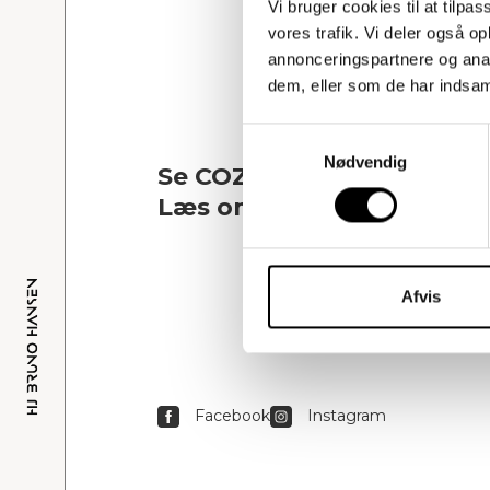
Vi bruger cookies til at tilpas
vores trafik. Vi deler også 
annonceringspartnere og anal
dem, eller som de har indsaml
Samtykkevalg
Nødvendig
Se COZI kollektionen her
Læs om COZI by BRUNO 
Afvis
Facebook
Instagram