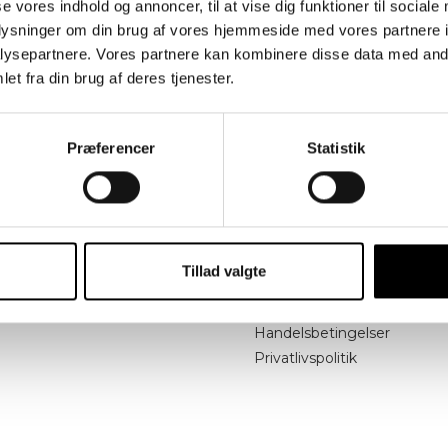
se vores indhold og annoncer, til at vise dig funktioner til sociale
oplysninger om din brug af vores hjemmeside med vores partnere i
ysepartnere. Vores partnere kan kombinere disse data med andr
et fra din brug af deres tjenester.
Præferencer
Statistik
Inspirationsartikler
Om COZI
HANSEN
Kontakt
Virtuelt Showroom
Produktkatalog
Tillad valgte
Rengøring og vedligehold
Spørgsmål og svar
Handelsbetingelser
Privatlivspolitik