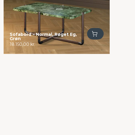
Tilføj til kurv
Sofabord – Normal, Røget Eg,
Grøn
18.150,00
kr.
HJ Bruno Hansen