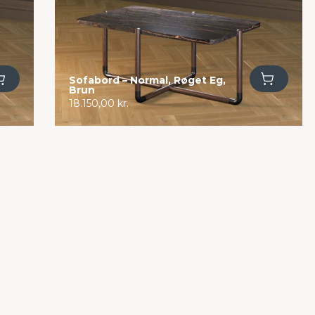
Tilføj til kurv
Sofabord – Normal, Røget Eg,
Brun
18.150,00
kr.
Inspirationsartikler
Om COZI