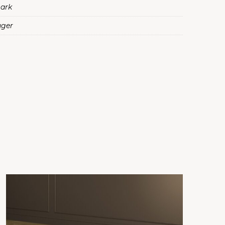
ark
uger