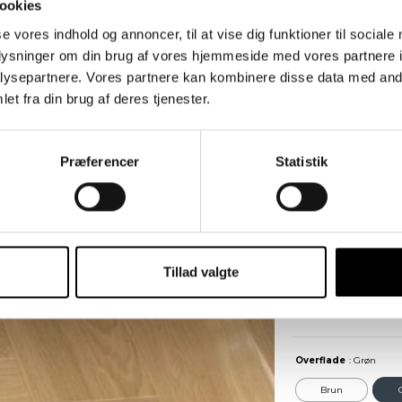
ookies
se vores indhold og annoncer, til at vise dig funktioner til sociale
oplysninger om din brug af vores hjemmeside med vores partnere i
ysepartnere. Vores partnere kan kombinere disse data med andr
SOFAB
et fra din brug af deres tjenester.
18.150,00
kr.
Præferencer
Statistik
Størrelse
: Normal
Normal
Træsort
: Natur Eg
Tillad valgte
Natur Eg
Overflade
: Grøn
Brun