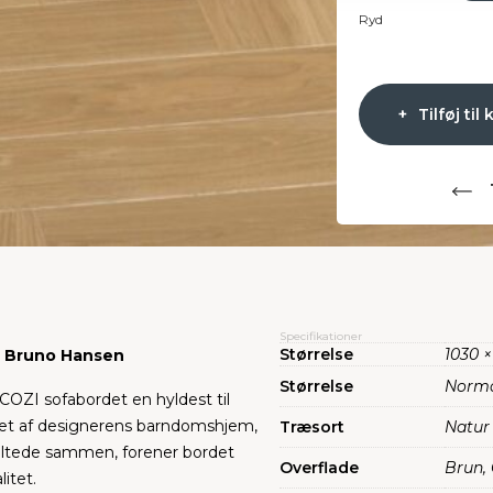
Ryd
Tilføj til 
Specifikationer
Størrelse
1030 
n Bruno Hansen
Størrelse
Norma
OZI sofabordet en hyldest til
ret af designerens barndomshjem,
Træsort
Natur
ltede sammen, forener bordet
Overflade
Brun,
itet.