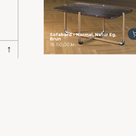
Tilføj til kurv
Sofabord – Normal, Natur Eg,
Brun
18.150,00
kr.
Se COZI kollektionen her