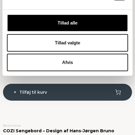
Træsort
: Røget Eg
Natur Eg
Røget Eg
Tillad alle
Bordplade
: FINES grøn
Tillad valgte
FINES grøn
FINES hvid
FINEX Sort
Matchende træ overflade
Afvis
Ryd
Tilføj til kurv
Beskrivelse
COZI Sengebord – Design af Hans-Jørgen Bruno