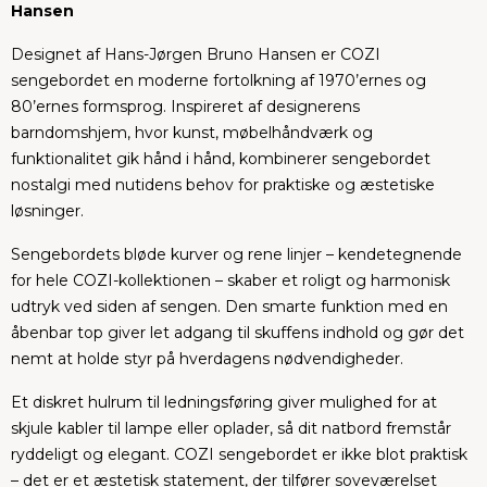
Hansen
Designet af Hans-Jørgen Bruno Hansen er COZI
sengebordet en moderne fortolkning af 1970’ernes og
80’ernes formsprog. Inspireret af designerens
barndomshjem, hvor kunst, møbelhåndværk og
funktionalitet gik hånd i hånd, kombinerer sengebordet
nostalgi med nutidens behov for praktiske og æstetiske
løsninger.
Sengebordets bløde kurver og rene linjer – kendetegnende
for hele COZI-kollektionen – skaber et roligt og harmonisk
udtryk ved siden af sengen. Den smarte funktion med en
åbenbar top giver let adgang til skuffens indhold og gør det
nemt at holde styr på hverdagens nødvendigheder.
Et diskret hulrum til ledningsføring giver mulighed for at
skjule kabler til lampe eller oplader, så dit natbord fremstår
ryddeligt og elegant. COZI sengebordet er ikke blot praktisk
– det er et æstetisk statement, der tilfører soveværelset