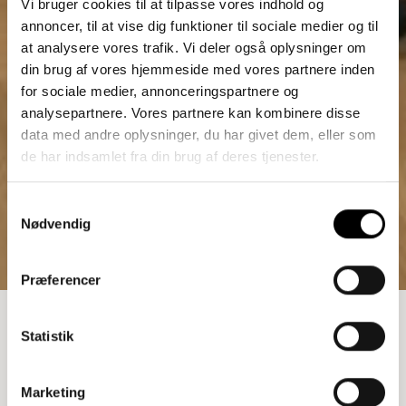
Vi bruger cookies til at tilpasse vores indhold og
annoncer, til at vise dig funktioner til sociale medier og til
at analysere vores trafik. Vi deler også oplysninger om
din brug af vores hjemmeside med vores partnere inden
for sociale medier, annonceringspartnere og
analysepartnere. Vores partnere kan kombinere disse
data med andre oplysninger, du har givet dem, eller som
de har indsamlet fra din brug af deres tjenester.
Samtykkevalg
Nødvendig
Præferencer
SENGEBORD
Statistik
4.926,25
kr.
Marketing