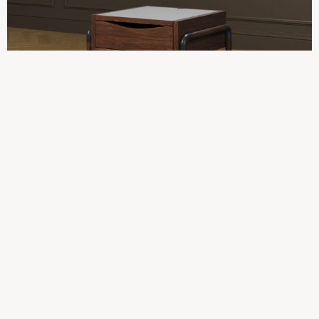
Tilføj til kurv
Sengebord – Røget Eg, FINES hvid
4.926,25
kr.
Tilføj til kurv
Sengebord – Røget Eg, FINEX Sort