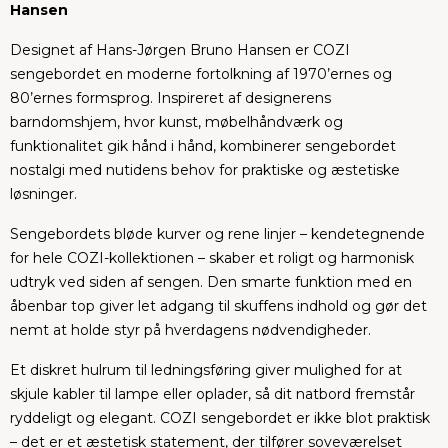
Hansen
Designet af Hans-Jørgen Bruno Hansen er COZI
sengebordet en moderne fortolkning af 1970’ernes og
80’ernes formsprog. Inspireret af designerens
barndomshjem, hvor kunst, møbelhåndværk og
funktionalitet gik hånd i hånd, kombinerer sengebordet
nostalgi med nutidens behov for praktiske og æstetiske
løsninger.
Sengebordets bløde kurver og rene linjer – kendetegnende
for hele COZI-kollektionen – skaber et roligt og harmonisk
udtryk ved siden af sengen. Den smarte funktion med en
åbenbar top giver let adgang til skuffens indhold og gør det
nemt at holde styr på hverdagens nødvendigheder.
Et diskret hulrum til ledningsføring giver mulighed for at
skjule kabler til lampe eller oplader, så dit natbord fremstår
ryddeligt og elegant. COZI sengebordet er ikke blot praktisk
– det er et æstetisk statement, der tilfører soveværelset