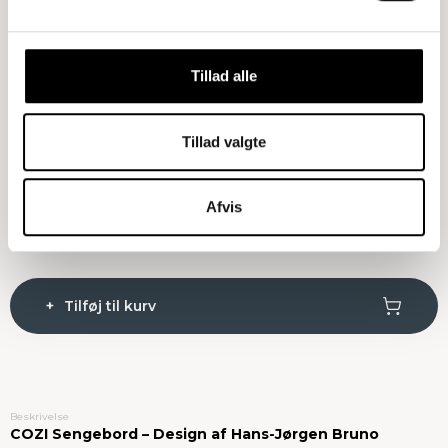
Træsort
: Natur Eg
Natur Eg
Røget Eg
Tillad alle
Bordplade
: FINES hvid
Tillad valgte
FINES grøn
FINES hvid
FINEX Sort
Matchende træ overflade
Afvis
Ryd
Tilføj til kurv
Beskrivelse
COZI Sengebord – Design af Hans-Jørgen Bruno