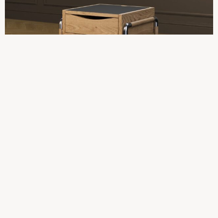
Tilføj til kurv
Sengebord – Natur Eg, FINEX Sort
4.426,25
kr.
Tilføj til kurv
Sengebord – Natur Eg, FINES hvid