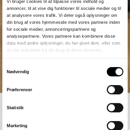
Vi bruger cookies til at tilpasse vores indhold og
annoncer, til at vise dig funktioner til sociale medier og til
at analysere vores trafik. Vi deler også oplysninger om
din brug af vores hjemmeside med vores partnere inden
for sociale medier, annonceringspartnere og
analysepartnere. Vores partnere kan kombinere disse
data med andre oplysninger, du har givet dem, eller som
de har indsamlet fra din brug af deres tjenester.
Samtykkevalg
Nødvendig
Præferencer
SENGEBORD
Statistik
4.426,25
kr.
Marketing