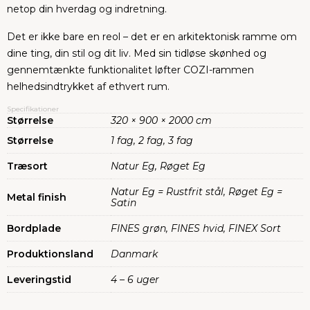
netop din hverdag og indretning.
Det er ikke bare en reol – det er en arkitektonisk ramme om
dine ting, din stil og dit liv. Med sin tidløse skønhed og
gennemtænkte funktionalitet løfter COZI-rammen
helhedsindtrykket af ethvert rum.
Specifikationer
Størrelse
320 × 900 × 2000 cm
Størrelse
1 fag, 2 fag, 3 fag
Træsort
Natur Eg, Røget Eg
Natur Eg = Rustfrit stål, Røget Eg =
Metal finish
Satin
Bordplade
FINES grøn, FINES hvid, FINEX Sort
Produktionsland
Danmark
Leveringstid
4 – 6 uger