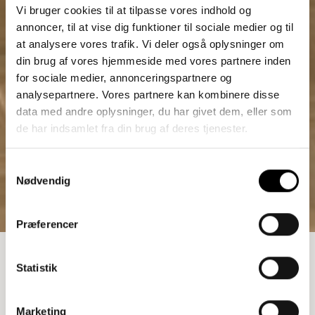
Vi bruger cookies til at tilpasse vores indhold og
annoncer, til at vise dig funktioner til sociale medier og til
at analysere vores trafik. Vi deler også oplysninger om
din brug af vores hjemmeside med vores partnere inden
for sociale medier, annonceringspartnere og
analysepartnere. Vores partnere kan kombinere disse
data med andre oplysninger, du har givet dem, eller som
de har indsamlet fra din brug af deres tjenester.
Samtykkevalg
Nødvendig
Præferencer
REOL
Statistik
11.062,50
kr.
Marketing