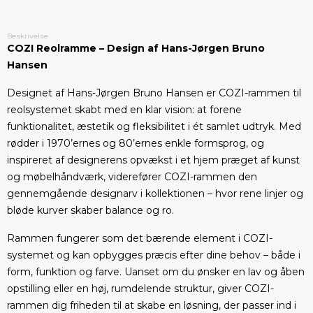
Beskrivelse
COZI Reolramme – Design af Hans-Jørgen Bruno
Hansen
Designet af Hans-Jørgen Bruno Hansen er COZI-rammen til
reolsystemet skabt med en klar vision: at forene
funktionalitet, æstetik og fleksibilitet i ét samlet udtryk. Med
rødder i 1970’ernes og 80’ernes enkle formsprog, og
inspireret af designerens opvækst i et hjem præget af kunst
og møbelhåndværk, viderefører COZI-rammen den
gennemgående designarv i kollektionen – hvor rene linjer og
bløde kurver skaber balance og ro.
Rammen fungerer som det bærende element i COZI-
systemet og kan opbygges præcis efter dine behov – både i
form, funktion og farve. Uanset om du ønsker en lav og åben
opstilling eller en høj, rumdelende struktur, giver COZI-
rammen dig friheden til at skabe en løsning, der passer ind i