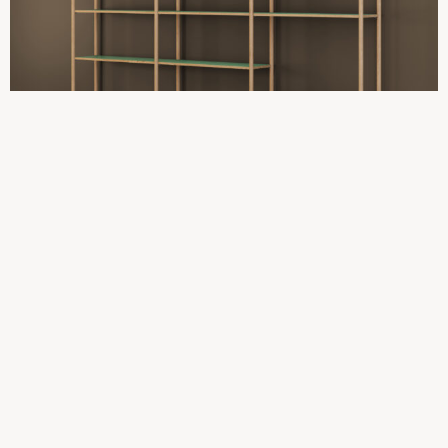
Tilføj til kurv
Reol – 3 fag, Natur Eg, FINES grøn
23.037,50
kr.