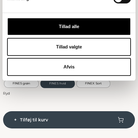
Størrelse
: 1 fag
1 fag
2 fag
3 fag
Tillad alle
Træsort
: Natur Eg
Tillad valgte
Natur Eg
Røget Eg
Afvis
Bordplade
: FINES hvid
FINES grøn
FINES hvid
FINEX Sort
Ryd
Tilføj til kurv