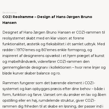
Beskrivelse
COZI Reolramme – Design af Hans-Jørgen Bruno
Hansen
Designet af Hans-Jørgen Bruno Hansen er COZI-rammen til
reolsystemet skabt med en klar vision: at forene
funktionalitet, æstetik og fleksibilitet i ét samlet udtryk. Med
rødder i 1970’ernes og 80’ernes enkle formsprog, og
inspireret af designerens opvækst i et hjem præget af kunst
og møbelhåndværk, viderefører COZI-rammen den
gennemgående designarv i kollektionen – hvor rene linjer og
bløde kurver skaber balance og ro.
Rammen fungerer som det bærende element i COZI-
systemet og kan opbygges præcis efter dine behov – både i
form, funktion og farve. Uanset om du ønsker en lav og åben
opstilling eller en høj, rumdelende struktur, giver COZI-
rammen dig friheden til at skabe en løsning, der passer ind i