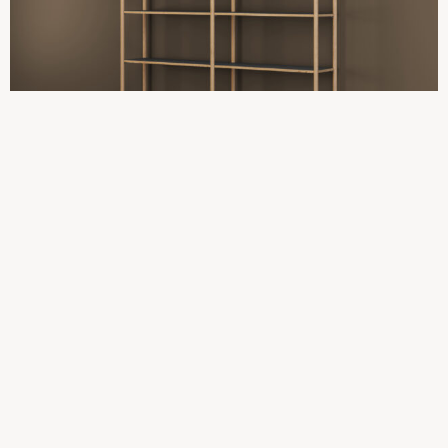
Tilføj til kurv
Reol – 2 fag, Natur Eg, FINEX Sort
17.050,00
kr.