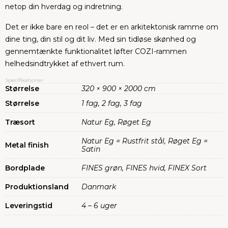
netop din hverdag og indretning.
Det er ikke bare en reol – det er en arkitektonisk ramme om
dine ting, din stil og dit liv. Med sin tidløse skønhed og
gennemtænkte funktionalitet løfter COZI-rammen
helhedsindtrykket af ethvert rum.
Specifikationer
Størrelse
320 × 900 × 2000 cm
Størrelse
1 fag, 2 fag, 3 fag
Træsort
Natur Eg, Røget Eg
Natur Eg = Rustfrit stål, Røget Eg =
Metal finish
Satin
Bordplade
FINES grøn, FINES hvid, FINEX Sort
Produktionsland
Danmark
Leveringstid
4 – 6 uger