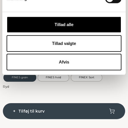
Størrelse
: 1 fag
1 fag
2 fag
3 fag
Tillad alle
Træsort
: Natur Eg
Tillad valgte
Natur Eg
Røget Eg
Afvis
Bordplade
: FINES grøn
FINES grøn
FINES hvid
FINEX Sort
Ryd
Tilføj til kurv