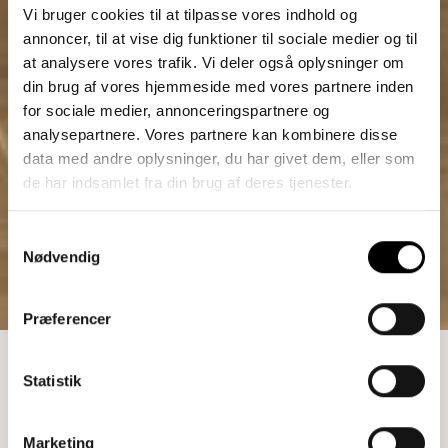
Vi bruger cookies til at tilpasse vores indhold og
annoncer, til at vise dig funktioner til sociale medier og til
at analysere vores trafik. Vi deler også oplysninger om
din brug af vores hjemmeside med vores partnere inden
for sociale medier, annonceringspartnere og
analysepartnere. Vores partnere kan kombinere disse
data med andre oplysninger, du har givet dem, eller som
de har indsamlet fra din brug af deres tjenester.
Samtykkevalg
Nødvendig
Præferencer
REOL
Statistik
11.062,50
kr.
Marketing