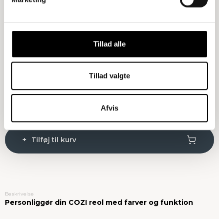
Træsort
: Natur Eg
Natur Eg
Røget Eg
Tillad alle
Bordplade
: FINEX Sort
Tillad valgte
FINES grøn
FINES hvid
FINEX Sort
Ryd
Afvis
Tilføj til kurv
Beskrivelse
Personliggør din COZI reol med farver og funktion