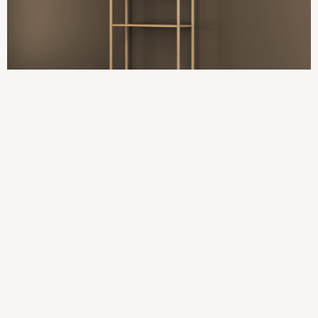
Tilføj til kurv
Reol bordplade – Natur Eg, FINEX Sort
2.300,00
kr.