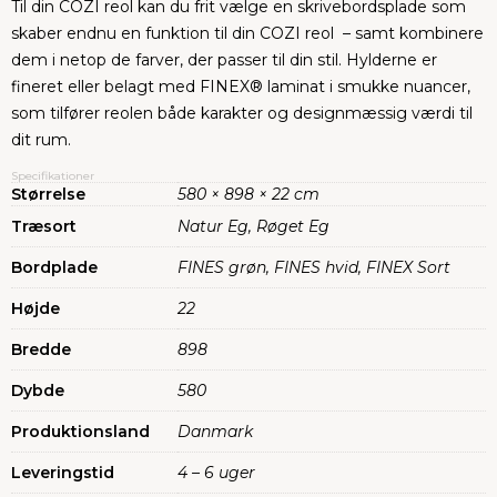
Til din COZI reol kan du frit vælge en skrivebordsplade som
skaber endnu en funktion til din COZI reol – samt kombinere
dem i netop de farver, der passer til din stil. Hylderne er
fineret eller belagt med FINEX® laminat i smukke nuancer,
som tilfører reolen både karakter og designmæssig værdi til
dit rum.
Specifikationer
Størrelse
580 × 898 × 22 cm
Træsort
Natur Eg, Røget Eg
Bordplade
FINES grøn, FINES hvid, FINEX Sort
Højde
22
Bredde
898
Dybde
580
Produktionsland
Danmark
Leveringstid
4 – 6 uger