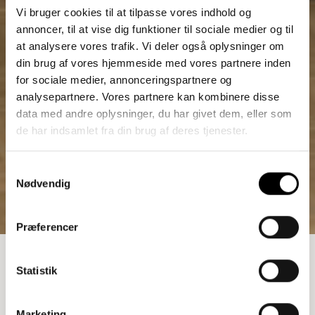
Vi bruger cookies til at tilpasse vores indhold og
annoncer, til at vise dig funktioner til sociale medier og til
at analysere vores trafik. Vi deler også oplysninger om
din brug af vores hjemmeside med vores partnere inden
for sociale medier, annonceringspartnere og
analysepartnere. Vores partnere kan kombinere disse
data med andre oplysninger, du har givet dem, eller som
de har indsamlet fra din brug af deres tjenester.
Samtykkevalg
Nødvendig
Præferencer
REOL BORDPLADE
Statistik
2.300,00
kr.
Marketing